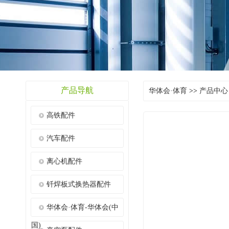
产品导航
华体会·体育
>>
产品中心
高铁配件
汽车配件
离心机配件
钎焊板式换热器配件
华体会·体育-华体会(中
国)