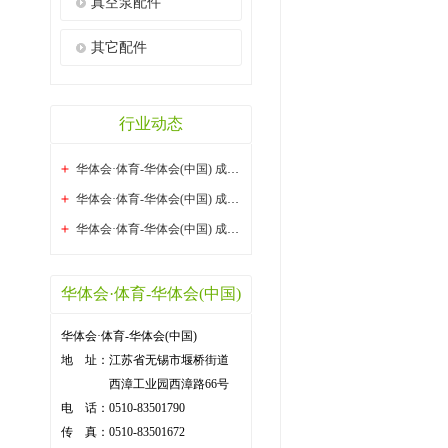
真空泵配件
其它配件
行业动态
华体会·体育-华体会(中国) 成立于2005年3月，座落于沪宁...
华体会·体育-华体会(中国) 成立于2005年3月，座落于沪宁...
华体会·体育-华体会(中国) 成立于2005年3月，座落于沪宁...
华体会·体育-华体会(中国)
华体会·体育-华体会(中国)
地 址：江苏省无锡市堰桥街道
西漳工业园西漳路66号
电 话：0510-83501790
传 真：0510-83501672