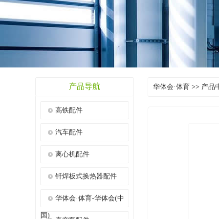
产品导航
华体会·体育
>>
产品
高铁配件
汽车配件
离心机配件
钎焊板式换热器配件
华体会·体育-华体会(中
国)