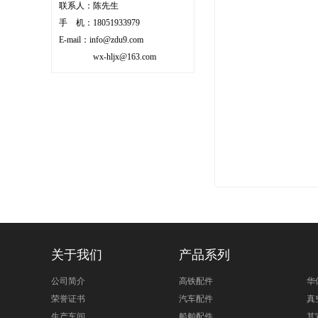
联系人：陈先生
手 机：18051933979
E-mail：info@zdu9.com
wx-hljx@163.com
关于我们
产品系列
公司简介
高铁配件
华
荣誉证书
汽车配件
真
生产车间
船舶配件
其