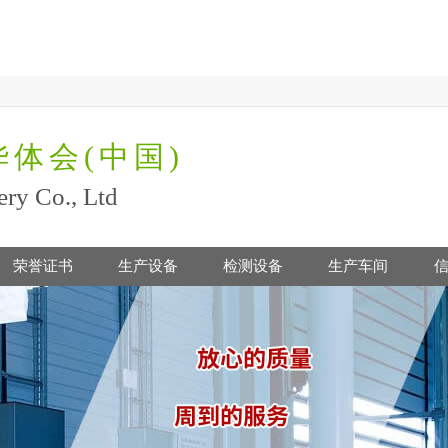
华体会(中国)
ry Co., Ltd
荣誉证书
生产设备
检测设备
生产车间