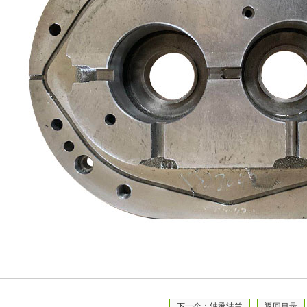
下一个：轴承法兰
返回目录