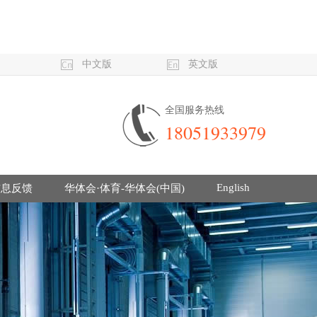
中文版
英文版
全国服务热线
18051933979
English
信息反馈
华体会·体育-华体会(中国)